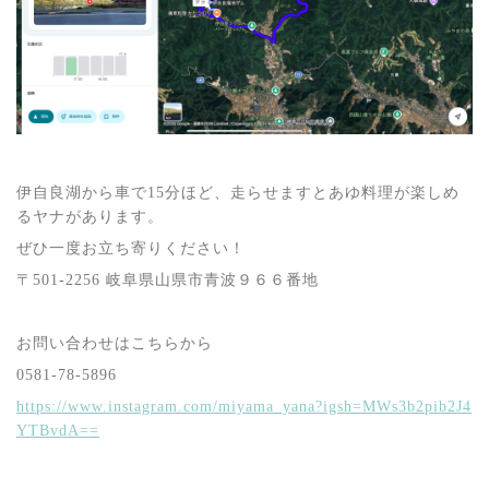
伊自良湖から車で15分ほど、走らせますとあゆ料理が楽しめ
るヤナがあります。
ぜひ一度お立ち寄りください！
〒501-2256 岐阜県山県市青波９６６番地
お問い合わせはこちらから
0581-78-5896
https://www.instagram.com/miyama_yana?igsh=MWs3b2pib2J4
YTBvdA==