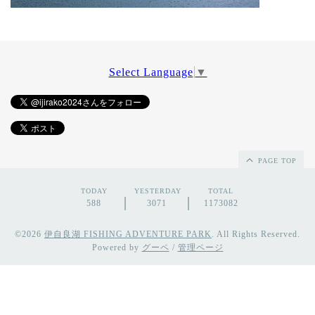
Select Language
▼
PAGE TOP
TODAY
YESTERDAY
TOTAL
588
3071
1173082
©2026
伊自良湖 FISHING ADVENTURE PARK
. All Rights Reserved.
Powered by
グーペ
/
管理ページ