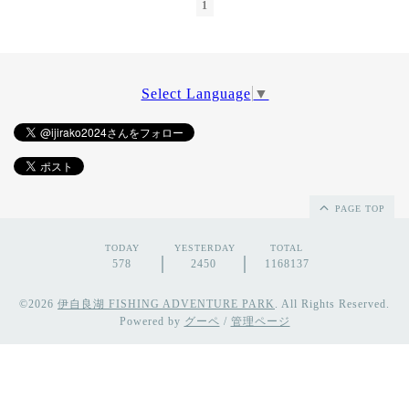
1
Select Language
▼
PAGE TOP
TODAY
YESTERDAY
TOTAL
578
2450
1168137
©2026
伊自良湖 FISHING ADVENTURE PARK
. All Rights Reserved.
Powered by
グーペ
/
管理ページ