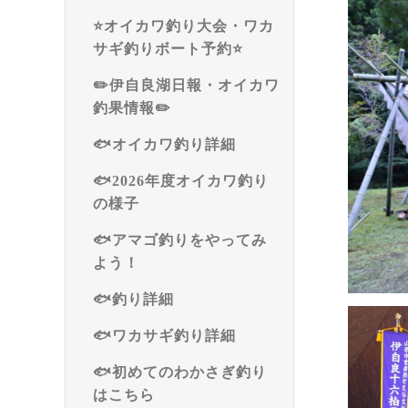
⭐️オイカワ釣り大会・ワカ
サギ釣りボート予約⭐️
✏️伊自良湖日報・オイカワ
釣果情報✏️
🐟オイカワ釣り詳細
🐟2026年度オイカワ釣り
の様子
🐟アマゴ釣りをやってみ
よう！
🐟釣り詳細
🐟ワカサギ釣り詳細
🐟初めてのわかさぎ釣り
はこちら