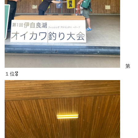
第
１位🎖️