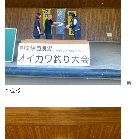
第
２位🥈