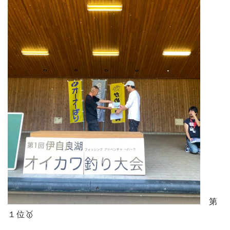
第
１位🥇