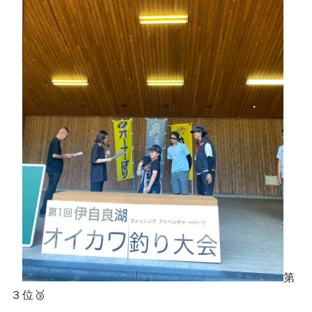
第
３位🥉