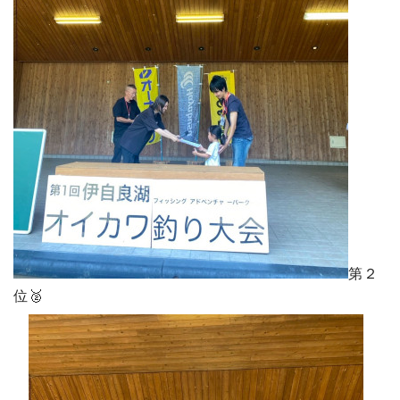
第２
位🥈