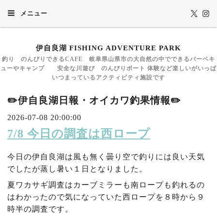
メニュー
伊自良湖 FISHING ADVENTURE PARK
釣り のんびりできるCAFE 岐阜県山県市の大自然の中でできるバーベキ
ューやキャンプ 安全な川遊び のんびりボート 体験など楽しいがいっぱ
いつまっているアクティビティ施設です
✏️伊自良湖日報・オイカワ釣果情報✏️
2026-07-08 20:00:00
7/8 今日の調査は西ロープ
今日の伊自良湖は風も無く曇り空で釣りには良い天気
でしたが蒸し暑い１日となりました。
夏ワカサギ調査はカーブミラーも南ロープも釣れるの
はわかったので気になっていた西ロープを８時から９
時半の調査です。