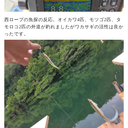
西ロープの魚探の反応。オイカワ4匹、モツゴ2匹、タ
モロコ2匹の外道が釣れましたがワカサギの活性は良か
ったです。