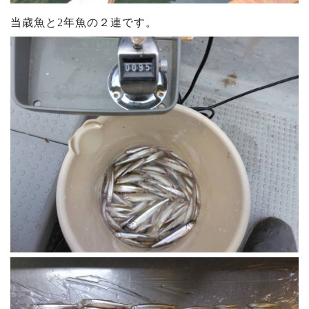
当歳魚と2年魚の２連です。