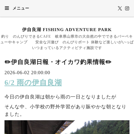
メニュー
伊自良湖 FISHING ADVENTURE PARK
釣り のんびりできるCAFE 岐阜県山県市の大自然の中でできるバーベキ
ューやキャンプ 安全な川遊び のんびりボート 体験など楽しいがいっぱ
いつまっているアクティビティ施設です
✏️伊自良湖日報・オイカワ釣果情報✏️
2026-06-02 20:00:00
6/2 雨の伊自良湖
今日の伊自良湖は朝から雨の一日となりましたが
そんな中、小学校の野外学習があり賑やかな朝となり
ました。