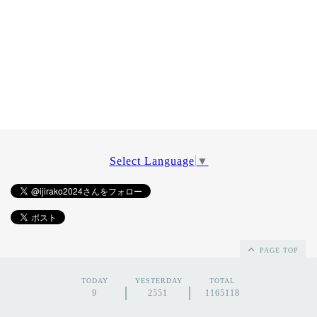
Select Language
▼
PAGE TOP
TODAY
YESTERDAY
TOTAL
9
2551
1165118