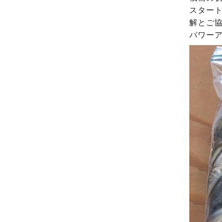
スター
解とご
パワーア