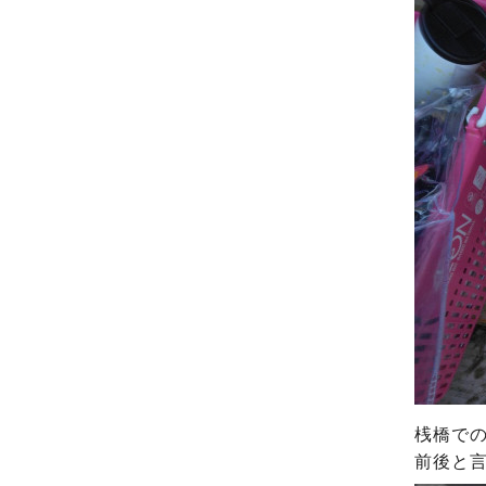
桟橋での
前後と