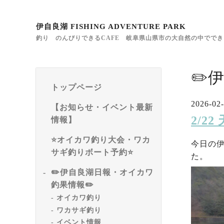
伊自良湖 FISHING ADVENTURE PARK
釣り のんびりできるCAFE 岐阜県山県市の大自然の中でで
✏️
トップページ
2026-02-
【お知らせ・イベント最新
2/2
情報】
⭐️オイカワ釣り大会・ワカ
今日の
サギ釣りボート予約⭐️
た。
✏️伊自良湖日報・オイカワ
釣果情報✏️
オイカワ釣り
ワカサギ釣り
イベント情報