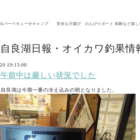
きるバーベキューやキャンプ 安全な川遊び のんびりボート 体験など楽し
伊自良湖日報・オイカワ釣果情報
20 19:15:00
20 午前中は厳しい状況でした
伊自良湖は今期一番の冷え込みの朝となりました。