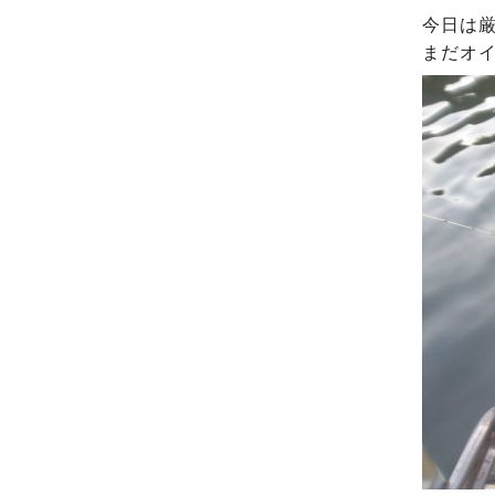
今日は
まだオ