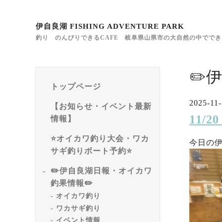
伊自良湖 FISHING ADVENTURE PARK
釣り のんびりできるCAFE 岐阜県山県市の大自然の中でで
✏️
トップページ
2025-11-
【お知らせ・イベント最新
11/
情報】
⭐️オイカワ釣り大会・ワカ
今日の
サギ釣りボート予約⭐️
✏️伊自良湖日報・オイカワ
釣果情報✏️
オイカワ釣り
ワカサギ釣り
イベント情報