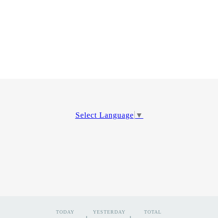
Select Language
▼
TODAY
YESTERDAY
TOTAL