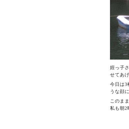
姪っ子
せてあ
今日は3
うな顔
このま
私も朝