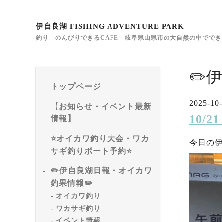
伊自良湖 FISHING ADVENTURE PARK
釣り のんびりできるCAFE 岐阜県山県市の大自然の中でで
✏️
トップページ
2025-10-
【お知らせ・イベント最新
10/
情報】
⭐️オイカワ釣り大会・ワカ
今日の
サギ釣りボート予約⭐️
✏️伊自良湖日報・オイカワ
釣果情報✏️
オイカワ釣り
ワカサギ釣り
イベント情報