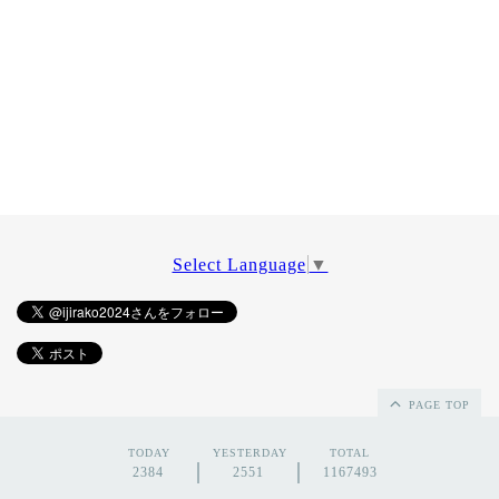
Select Language
▼
PAGE TOP
TODAY
YESTERDAY
TOTAL
2384
2551
1167493