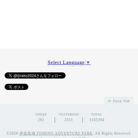
Select Language
▼
PAGE TOP
TODAY
YESTERDAY
TOTAL
285
2551
1165394
©2026
伊自良湖 FISHING ADVENTURE PARK
. All Rights Reserved.