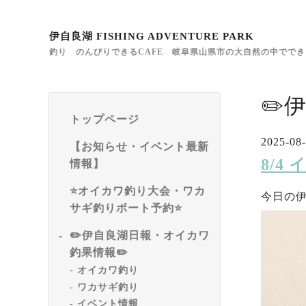
伊自良湖 FISHING ADVENTURE PARK
釣り のんびりできるCAFE 岐阜県山県市の大自然の中でで
✏️
トップページ
2025-08-
【お知らせ・イベント最新
8/4
情報】
⭐️オイカワ釣り大会・ワカ
今日の
サギ釣りボート予約⭐️
✏️伊自良湖日報・オイカワ
釣果情報✏️
オイカワ釣り
ワカサギ釣り
イベント情報