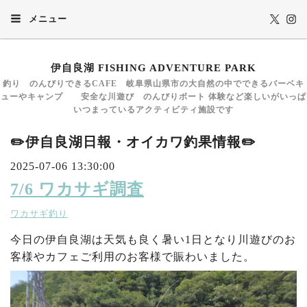
メニュー
伊自良湖 FISHING ADVENTURE PARK
釣り のんびりできるCAFE 岐阜県山県市の大自然の中でできるバーベキ
ューやキャンプ 安全な川遊び のんびりボート 体験など楽しいがいっぱ
いつまっているアクティビティ施設です
✏️伊自良湖日報・オイカワ釣果情報✏️
2025-07-06 13:30:00
7/6 ワカサギ調査
ワカサギ釣り
今日の伊自良湖は天気も良く暑い1日となり川遊びのお
客様やカフェご利用のお客様で賑わいました。