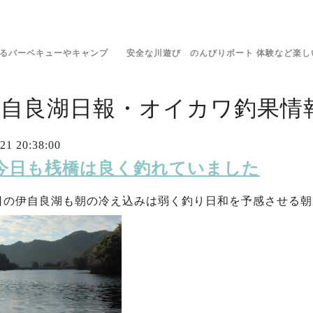
きるバーベキューやキャンプ 安全な川遊び のんびりボート 体験など楽し
伊自良湖日報・オイカワ釣果情報
21 20:38:00
1 今日も桟橋は良く釣れていました
 今日の伊自良湖も朝の冷え込みは弱く釣り日和を予感させる