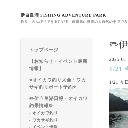
伊自良湖 FISHING ADVENTURE PARK
釣り のんびりできるCAFE 岐阜県山県市の大自然の中でで
✏️
トップページ
2025-01-
【お知らせ・イベント最新
1/2
情報】
⭐️オイカワ釣り大会・ワカ
1/21
サギ釣りボート予約⭐️
✏️伊自良湖日報・オイカワ
釣果情報✏️
オイカワ釣り
ワカサギ釣り
イベント情報