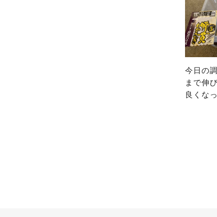
今日の調
まで伸
良くな