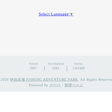
Select Language
▼
TODAY
YESTERDAY
TOTAL
2997
3583
1162488
©2026
伊自良湖 FISHING ADVENTURE PARK
. All Rights Reserve
Powered by
グーペ
/
管理ページ