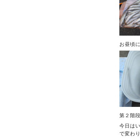
お昼頃に
第２階
今日は
で変わ