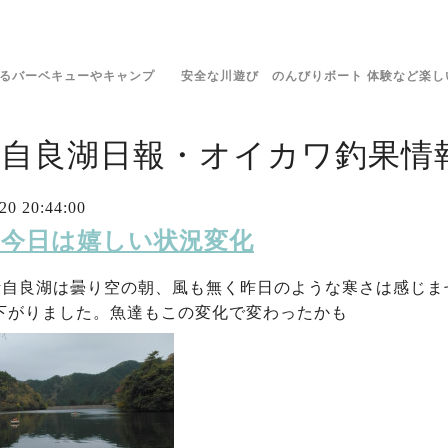
きるバーベキューやキャンプ 安全な川遊び のんびりボート 体験など楽し
伊自良湖日報・オイカワ釣果情報
20 20:44:00
20 今日は嬉しい状況変化
伊自良湖は曇り空の朝、風も無く昨日のような寒さは感じま
と下がりました。魚達もこの変化で変わったかも