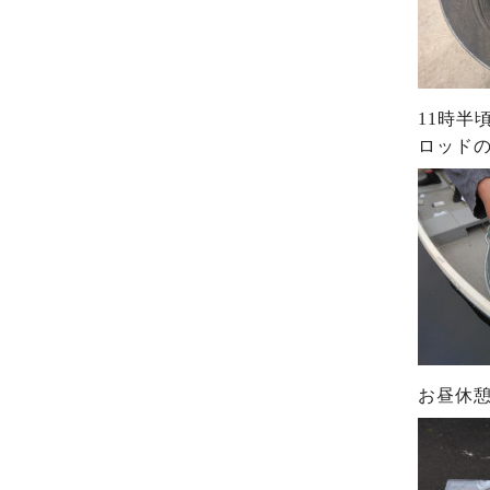
11時半
ロッド
お昼休