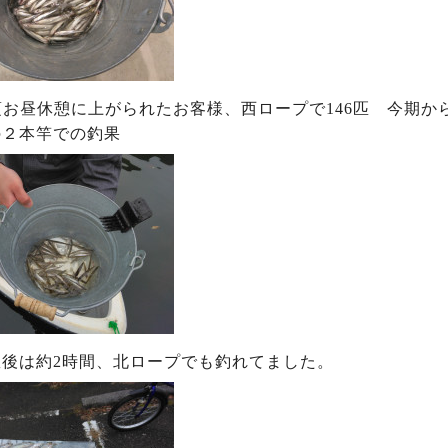
頃お昼休憩に上がられたお客様、西ロープで146匹 今期
の２本竿での釣果
憩後は約2時間、北ロープでも釣れてました。