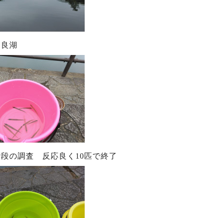
自良湖
段の調査 反応良く10匹で終了