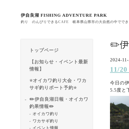
伊自良湖 FISHING ADVENTURE PARK
釣り のんびりできるCAFE 岐阜県山県市の大自然の中でで
✏️
トップページ
2024-11-
【お知らせ・イベント最新
11/
情報】
⭐️オイカワ釣り大会・ワカ
今日の
サギ釣りボート予約⭐️
5.5度
✏️伊自良湖日報・オイカワ
釣果情報✏️
オイカワ釣り
ワカサギ釣り
イベント情報