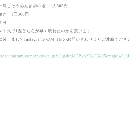
外流しそうめん参加の場 1人300円
き 1匹500円
参可
ント式で1匹どちらが早く取れたのかを競います
関しましてInstagramのDM HPのお問い合わせよりご連絡ください
www.instagram.com/envoyez_gifu?igsh=MTBxbXB1OXQ5emg0dw%