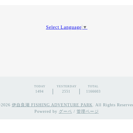
Select Language
▼
TODAY
YESTERDAY
TOTAL
1494
2551
1166603
©2026
伊自良湖 FISHING ADVENTURE PARK
. All Rights Reserve
Powered by
グーペ
/
管理ページ