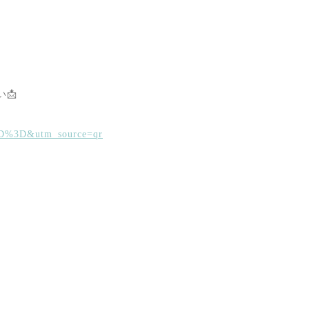
📩
3D%3D&utm_source=qr