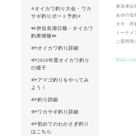
参加者以
⭐️オイカワ釣り大会・ワカ
あゆの塩焼
サギ釣りボート予約⭐️
タモ 持
✏️伊自良湖日報・オイカワ
トーナメ
釣果情報✏️
ご質問等に
🐟オイカワ釣り詳細
https://
🐟2026年度オイカワ釣り
の様子
🐟アマゴ釣りをやってみ
よう！
🐟釣り詳細
🐟ワカサギ釣り詳細
🐟初めてのわかさぎ釣り
はこちら