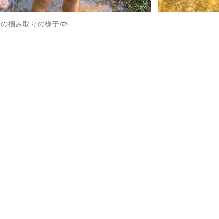
鮎の掴み取りの様子🐟