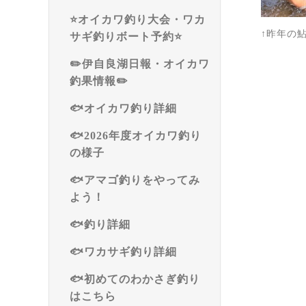
⭐️オイカワ釣り大会・ワカ
↑昨年の
サギ釣りボート予約⭐️
✏️伊自良湖日報・オイカワ
釣果情報✏️
🐟オイカワ釣り詳細
🐟2026年度オイカワ釣り
の様子
🐟アマゴ釣りをやってみ
よう！
🐟釣り詳細
🐟ワカサギ釣り詳細
🐟初めてのわかさぎ釣り
はこちら