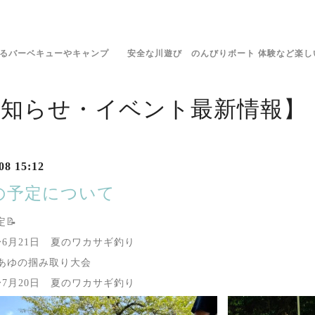
きるバーベキューやキャンプ 安全な川遊び のんびりボート 体験など楽し
お知らせ・イベント最新情報】
08 15:12
の予定について
📝
〜6月21日 夏のワカサギ釣り
 あゆの掴み取り大会
〜7月20日 夏のワカサギ釣り