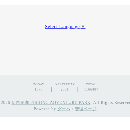
Select Language
▼
TODAY
YESTERDAY
TOTAL
1378
2551
1166487
©2026
伊自良湖 FISHING ADVENTURE PARK
. All Rights Reserve
Powered by
グーペ
/
管理ページ