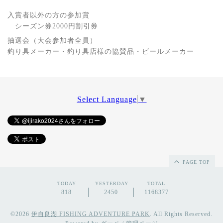
入賞者以外の方の参加賞
シーズン券2000円割引券
抽選会（大会参加者全員）
釣り具メーカー・釣り具店様の協賛品・ビールメーカー
Select Language
▼
PAGE TOP
TODAY
YESTERDAY
TOTAL
818
2450
1168377
©2026
伊自良湖 FISHING ADVENTURE PARK
. All Rights Reserved.