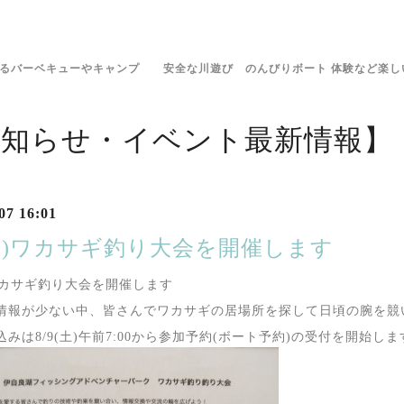
きるバーベキューやキャンプ 安全な川遊び のんびりボート 体験など楽し
お知らせ・イベント最新情報】
07 16:01
(日)ワカサギ釣り大会を開催します
)ワカサギ釣り大会を開催します
情報が少ない中、皆さんでワカサギの居場所を探して日頃の腕を競
込みは8/9(土)午前7:00から参加予約(ボート予約)の受付を開始