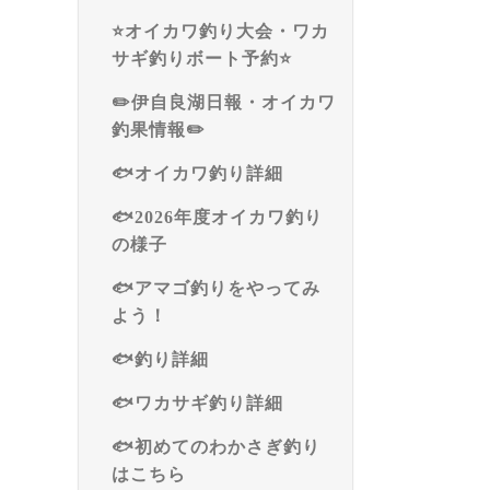
⭐️オイカワ釣り大会・ワカ
サギ釣りボート予約⭐️
✏️伊自良湖日報・オイカワ
釣果情報✏️
🐟オイカワ釣り詳細
🐟2026年度オイカワ釣り
の様子
🐟アマゴ釣りをやってみ
よう！
🐟釣り詳細
🐟ワカサギ釣り詳細
🐟初めてのわかさぎ釣り
はこちら