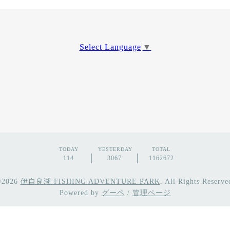
Select Language
▼
TODAY
YESTERDAY
TOTAL
114
3067
1162672
©2026
伊自良湖 FISHING ADVENTURE PARK
. All Rights Reserve
Powered by
グーペ
/
管理ページ