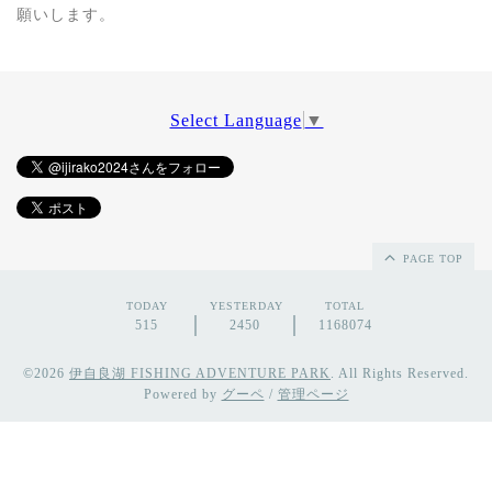
願いします。
Select Language
▼
PAGE TOP
TODAY
YESTERDAY
TOTAL
515
2450
1168074
©2026
伊自良湖 FISHING ADVENTURE PARK
. All Rights Reserved.
Powered by
グーペ
/
管理ページ